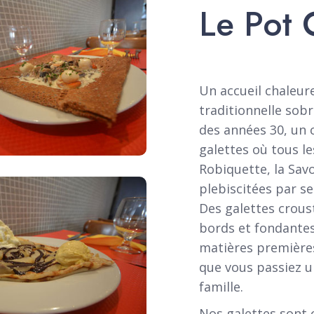
Le Pot 
Un accueil chaleur
traditionnelle sob
des années 30, un 
galettes où tous le
Robiquette, la Savo
plebiscitées par se
Des galettes croust
bords et fondantes 
matières premières 
que vous passiez 
famille.
Nos galettes sont 