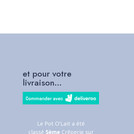
et pour votre
livraison...
Le Pot O'Lait a été
classé
5ème
Crêperie sur