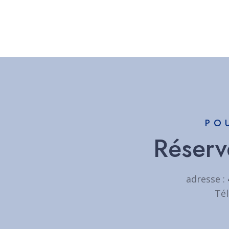
PO
Réserve
adresse :
Tél