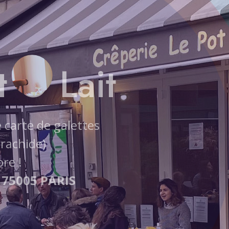
t O Lait
réserver ?
, 75005 PARIS