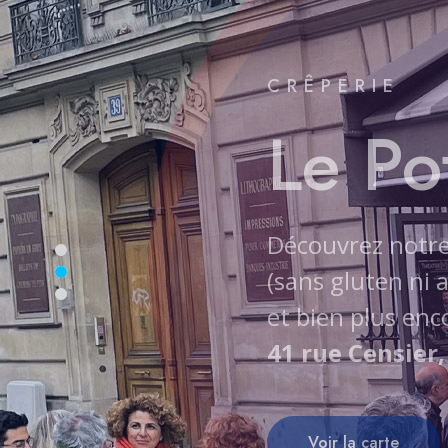
CRÊPERIE
Le Po
Vous souhaitez 
41 rue Censier
C'est par ici